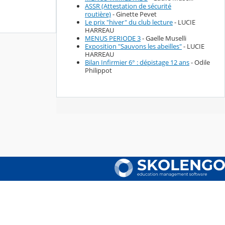
ASSR (Attestation de sécurité
routière)
- Ginette Pevet
Le prix "hiver" du club lecture
- LUCIE
HARREAU
MENUS PERIODE 3
- Gaelle Muselli
Exposition "Sauvons les abeilles"
- LUCIE
HARREAU
Bilan Infirmier 6° : dépistage 12 ans
- Odile
Philippot