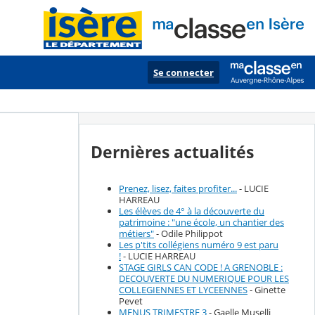
Se connecter
Dernières actualités
Prenez, lisez, faites profiter...
- LUCIE
HARREAU
Les élèves de 4° à la découverte du
patrimoine : "une école, un chantier des
métiers"
- Odile Philippot
Les p'tits collégiens numéro 9 est paru
!
- LUCIE HARREAU
STAGE GIRLS CAN CODE ! A GRENOBLE :
DECOUVERTE DU NUMERIQUE POUR LES
COLLEGIENNES ET LYCEENNES
- Ginette
Pevet
MENUS TRIMESTRE 3
- Gaelle Muselli