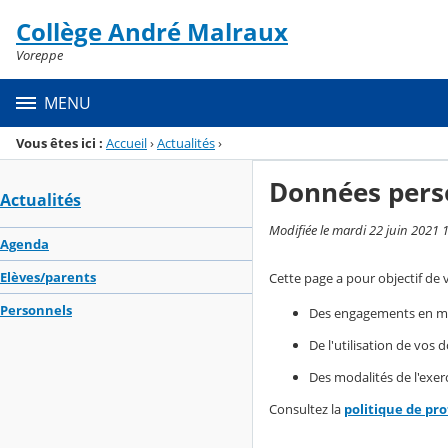
Panneau de gestion des cookies
Collège André Malraux
Menu de la rubrique
Contenu
Voreppe
MENU
Vous êtes ici :
Accueil
›
Actualités
›
Données pers
Actualités
Modifiée le mardi 22 juin 2021 
Agenda
Elèves/parents
Cette page a pour objectif de 
Personnels
Des engagements en mat
De l'utilisation de vos
Des modalités de l'exerc
Consultez la
politique de pr