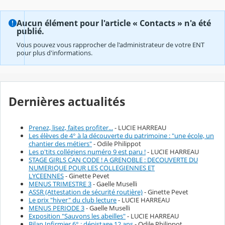
Aucun élément pour l'article « Contacts » n'a été
publié.
Vous pouvez vous rapprocher de l'administrateur de votre ENT
pour plus d'informations.
Dernières actualités
Prenez, lisez, faites profiter...
- LUCIE HARREAU
Les élèves de 4° à la découverte du patrimoine : "une école, un
chantier des métiers"
- Odile Philippot
Les p'tits collégiens numéro 9 est paru !
- LUCIE HARREAU
STAGE GIRLS CAN CODE ! A GRENOBLE : DECOUVERTE DU
NUMERIQUE POUR LES COLLEGIENNES ET
LYCEENNES
- Ginette Pevet
MENUS TRIMESTRE 3
- Gaelle Muselli
ASSR (Attestation de sécurité routière)
- Ginette Pevet
Le prix "hiver" du club lecture
- LUCIE HARREAU
MENUS PERIODE 3
- Gaelle Muselli
Exposition "Sauvons les abeilles"
- LUCIE HARREAU
Bilan Infirmier 6° : dépistage 12 ans
- Odile Philippot