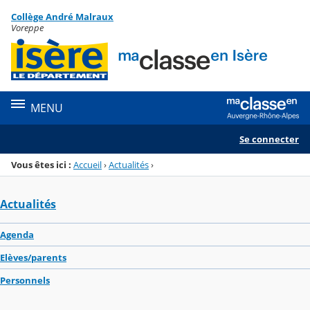
Panneau de gestion des cookies
Collège André Malraux
Menu de la rubrique
Contenu
Voreppe
MENU
Se connecter
Vous êtes ici :
Accueil
›
Actualités
›
Actualités
Agenda
Elèves/parents
Personnels