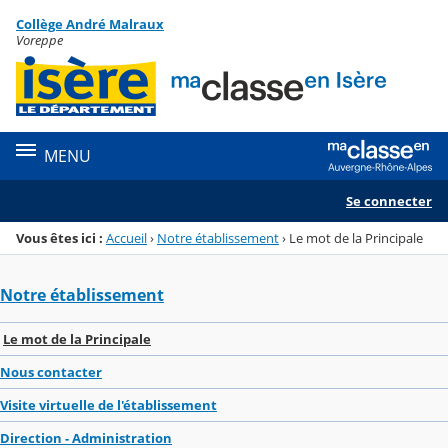
Panneau de gestion des cookies
Collège André Malraux
Menu de la rubrique
Contenu
Voreppe
MENU
Se connecter
Vous êtes ici :
Accueil
›
Notre établissement
›
Le mot de la Principale
Notre établissement
Le mot de la Principale
Nous contacter
Visite virtuelle de l'établissement
Direction - Administration