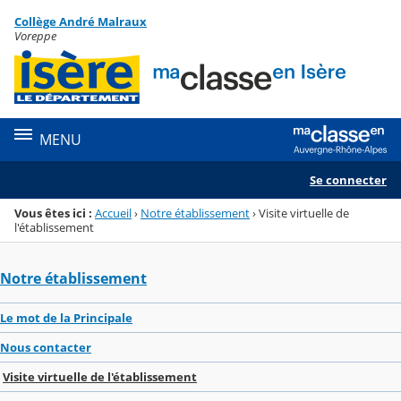
Panneau de gestion des cookies
Collège André Malraux
Menu de la rubrique
Contenu
Voreppe
MENU
Se connecter
Vous êtes ici :
Accueil
›
Notre établissement
›
Visite virtuelle de
l'établissement
Notre établissement
Le mot de la Principale
Nous contacter
Visite virtuelle de l'établissement