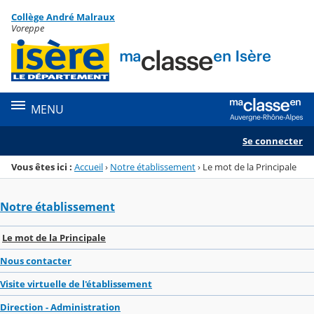
Panneau de gestion des cookies
Collège André Malraux
Menu de la rubrique
Contenu
Voreppe
MENU
Se connecter
Vous êtes ici :
Accueil
›
Notre établissement
›
Le mot de la Principale
Notre établissement
Le mot de la Principale
Nous contacter
Visite virtuelle de l'établissement
Direction - Administration