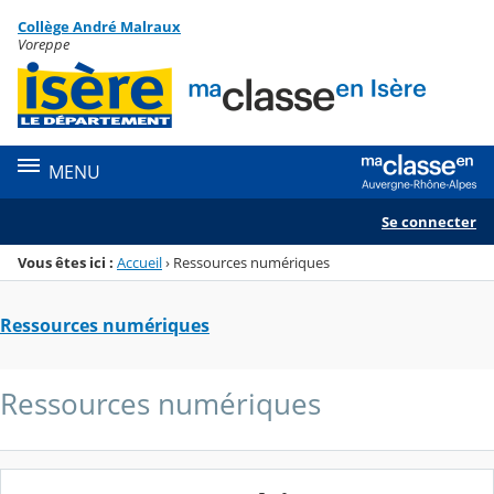
Panneau de gestion des cookies
Collège André Malraux
Menu de la rubrique
Contenu
Voreppe
MENU
Se connecter
Vous êtes ici :
Accueil
›
Ressources numériques
Ressources numériques
Ressources numériques