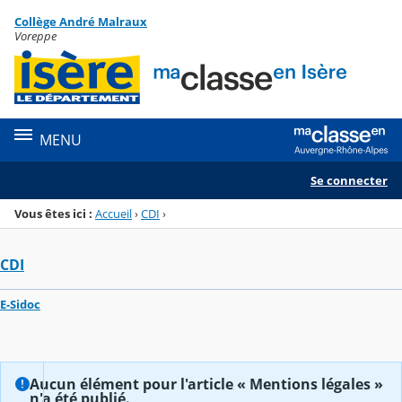
Panneau de gestion des cookies
Collège André Malraux
Menu de la rubrique
Contenu
Voreppe
MENU
Se connecter
Vous êtes ici :
Accueil
›
CDI
›
CDI
E-Sidoc
Aucun élément pour l'article « Mentions légales »
n'a été publié.