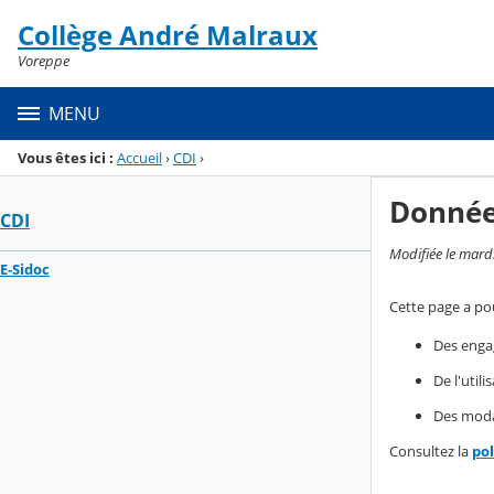
Panneau de gestion des cookies
Collège André Malraux
Menu de la rubrique
Contenu
Voreppe
MENU
Vous êtes ici :
Accueil
›
CDI
›
Donnée
CDI
Modifiée le mard
E-Sidoc
Cette page a pou
Des enga
De l'util
Des modal
Consultez la
po