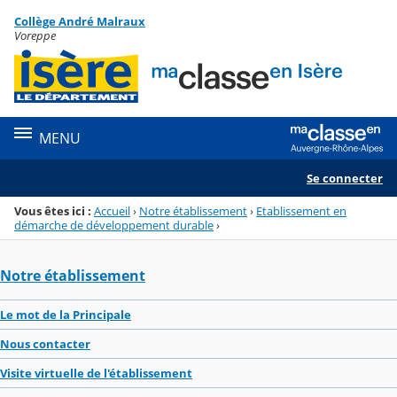
Panneau de gestion des cookies
Collège André Malraux
Menu de la rubrique
Contenu
Voreppe
MENU
Se connecter
Vous êtes ici :
Accueil
›
Notre établissement
›
Etablissement en
démarche de développement durable
›
Notre établissement
Le mot de la Principale
Nous contacter
Visite virtuelle de l'établissement