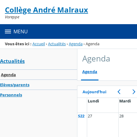
Panneau de gestion des cookies
Collège André Malraux
Menu de la rubrique
Contenu
Voreppe
MENU
Vous êtes ici :
Accueil
›
Actualités
›
Agenda
›
Agenda
Agenda
Actualités
Agenda
Agenda
Elèves/parents
Aujourd’hui
Personnels
Lundi
Mardi
S22
27
28