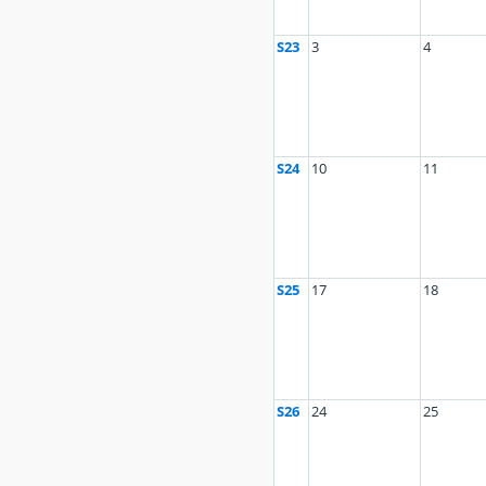
S23
3
4
S24
10
11
S25
17
18
S26
24
25