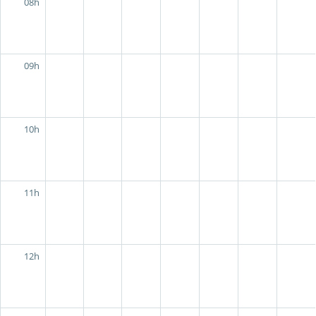
08h
09h
10h
11h
12h