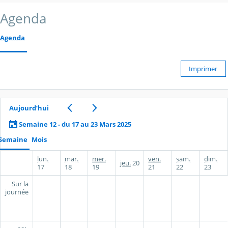
Agenda
Agenda
Imprimer
Aujourd’hui
Semaine 12 - du 17 au 23 Mars 2025
Semaine
Mois
lun.
mar.
mer.
ven.
sam.
dim.
jeu.
20
17
18
19
21
22
23
Sur la
journée