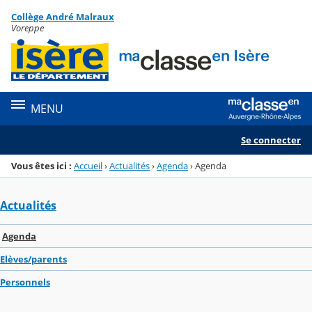
Panneau de gestion des cookies
Collège André Malraux
Menu de la rubrique
Contenu
Voreppe
MENU
Se connecter
Vous êtes ici :
Accueil
›
Actualités
›
Agenda
›
Agenda
Actualités
Agenda
Elèves/parents
Personnels